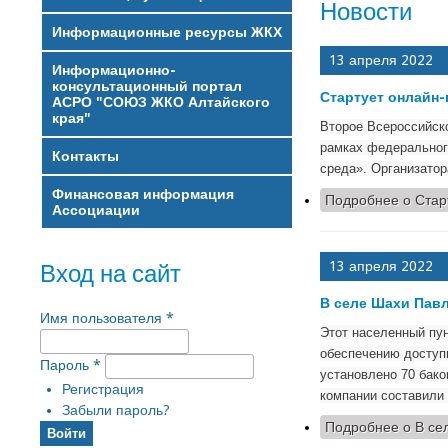
Новости
Информационные ресурсы ЖКХ
13 апреля 2022
Информационно-
консультационный портал
Стартует онлайн-
АСРО "СОЮЗ ЖКО Алтайского
края"
Второе Всероссийско
рамках федеральног
Контакты
среда». Организато
Финансовая информация
Подробнее
о Стар
Ассоциации
13 апреля 2022
Вход на сайт
В селе Шахи Пав
Имя пользователя
*
Этот населенный пун
обеспечению доступ
Пароль
*
установлено 70 бако
Регистрация
компании составили 
Забыли пароль?
Подробнее
о В се