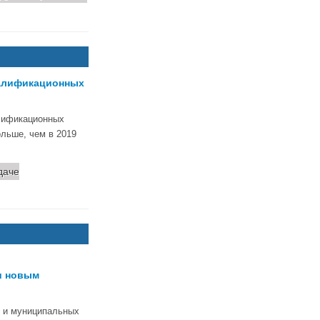
валификационных
алификационных
ольше, чем в 2019
даче
и новым
х и муниципальных