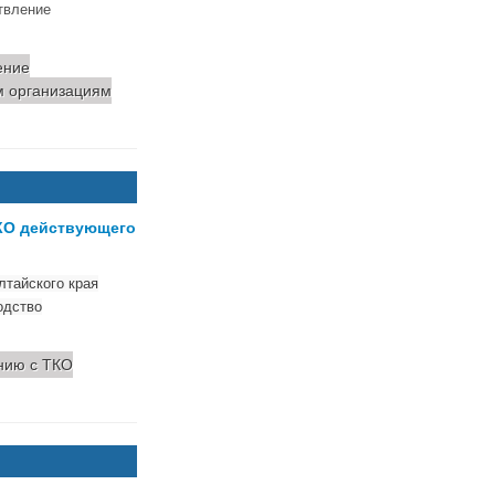
твление
ение
м организациям
КО действующего
тайского края
одство
нию с ТКО