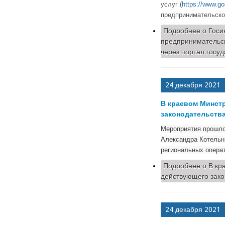
услуг (
https://www.go
предпринимательско
Подробнее
о Госи
предпринимательс
через портал госуд
24 декабря 2021
В краевом Минст
законодательств
Мероприятия прошло
Александра Котельни
региональных опера
Подробнее
о В кр
действующего зако
24 декабря 2021