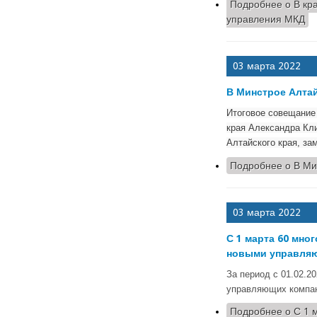
Подробнее
о В кр
управления МКД
03 марта 2022
В Минстрое Алтай
Итоговое совещание
края Александра Кл
Алтайского края, за
Подробнее
о В Ми
03 марта 2022
С 1 марта 60 мно
новыми управля
За период с 01.02.2
управляющих компа
Подробнее
о С 1 