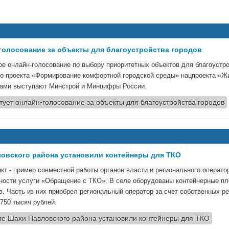
голосование за объекты для благоустройства городов
е онлайн-голосование по выбору приоритетных объектов для благоустро
о проекта «Формирование комфортной городской среды» нацпроекта «Жи
рами выступают Минстрой и Минцифры России.
тует онлайн-голосование за объекты для благоустройства городов
ловского района установили контейнеры для ТКО
кт - пример совместной работы органов власти и регионального операто
ности услуги «Обращение с ТКО». В селе оборудованы контейнерные пл
в. Часть из них приобрел региональный оператор за счет собственных р
750 тысяч рублей.
ле Шахи Павловского района установили контейнеры для ТКО