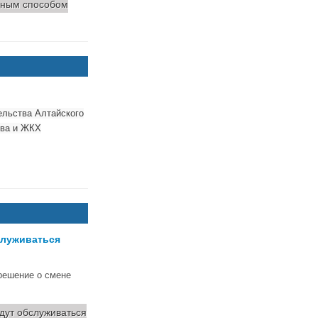
нным способом
ельства Алтайского
тва и ЖКХ
служиваться
 решение о смене
дут обслуживаться