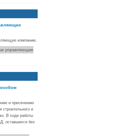
равляющие
равляющую компанию.
вые управляющие
пособом
ению и пресечению
я строительного и
ко. В ходе работы
Д, оставшихся без