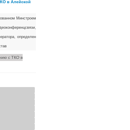
ТКО в Алейской
зованном Минстроем
еоконференцсвязи,
ератора, определен
став
нию с ТКО в