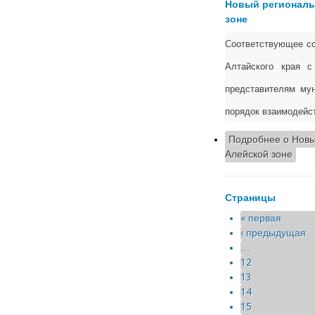
Новый региональ
зоне
Соответствующее со
Алтайского края с
представителям мун
порядок взаимодейст
Подробнее
о Новы
Алейской зоне
Страницы
« первая
‹ предыдущая
…
12
13
14
15