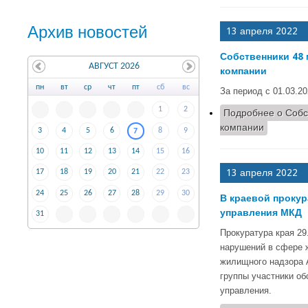
Архив новостей
13 апреля 2022
Собственники 48
АВГУСТ 2026
компании
пн
вт
ср
чт
пт
сб
вс
За период с 01.03.2
1
2
Подробнее
о Собс
компании
3
4
5
6
8
9
7
10
11
12
13
14
15
16
13 апреля 2022
17
18
19
20
21
22
23
24
25
26
27
28
29
30
В краевой проку
управления МКД
31
Прокуратура края 2
нарушений в сфере 
жилищного надзора А
группы участники о
управления.