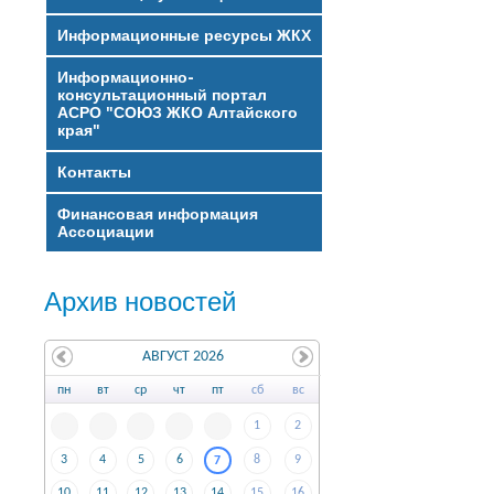
Информационные ресурсы ЖКХ
Информационно-
консультационный портал
АСРО "СОЮЗ ЖКО Алтайского
края"
Контакты
Финансовая информация
Ассоциации
Архив новостей
АВГУСТ 2026
пн
вт
ср
чт
пт
сб
вс
1
2
3
4
5
6
8
9
7
10
11
12
13
14
15
16