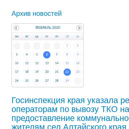
Архив новостей
ФЕВРАЛЬ 2020
пн
вт
ср
чт
пт
сб
вс
1
2
3
4
5
6
7
8
9
10
11
12
13
14
15
16
17
18
19
20
21
22
23
24
25
26
27
28
29
Госинспекция края указала р
операторам по вывозу ТКО н
предоставление коммунально
жителям сел Алтайского края